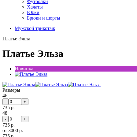
Футболки
Халаты
Юбки
Брюки и шорты
Мужской трикотаж
Платье Эльза
Платье Эльза
Новинка
Размеры
46
-
+
735 р.
48
-
+
735 р.
от 3000 р.
735 р.