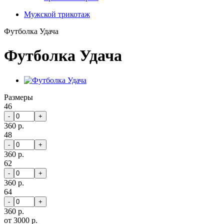
Мужской трикотаж
Футболка Удача
Футболка Удача
Размеры
46
-
+
360 р.
48
-
+
360 р.
62
-
+
360 р.
64
-
+
360 р.
от 3000 р.