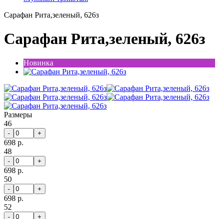
Сарафан Рита,зеленый, 626з
Сарафан Рита,зеленый, 626з
Новинка
Размеры
46
-
+
698 р.
48
-
+
698 р.
50
-
+
698 р.
52
-
+