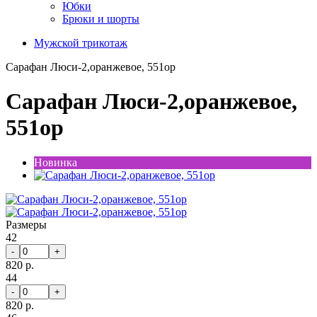
Юбки
Брюки и шорты
Мужской трикотаж
Сарафан Люси-2,оранжевое, 551ор
Сарафан Люси-2,оранжевое,
551ор
Новинка
Размеры
42
-
+
820 р.
44
-
+
820 р.