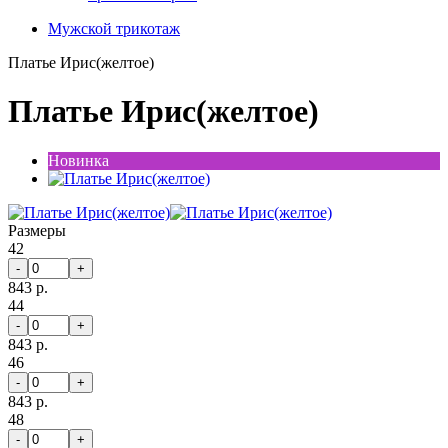
Мужской трикотаж
Платье Ирис(желтое)
Платье Ирис(желтое)
Новинка
Размеры
42
-
+
843 р.
44
-
+
843 р.
46
-
+
843 р.
48
-
+