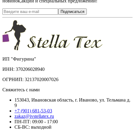
новинок,акций и специальных предложений!
Подписаться
ИП "Фигурина"
ИНН: 370206028940
ОГРНИП: 32137020007026
Свяжитесь с нами
153043, Ивановская область, г. Иваново, ул. Тельмана д.
9
+7 (901) 681-53-03
zakaz@ivstellatex.ru
ПН-ПТ: 09:00 - 17:00
СБ-ВС: выходной