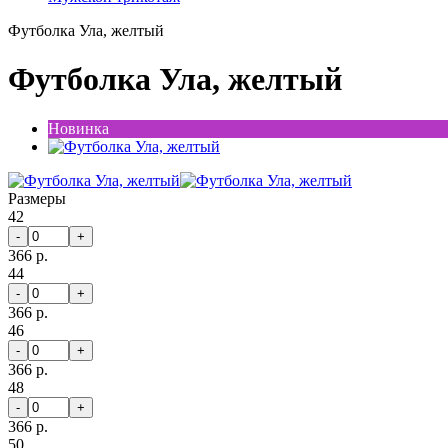
Футболка Ула, желтый
Футболка Ула, желтый
Новинка
Размеры
42
-
+
366 р.
44
-
+
366 р.
46
-
+
366 р.
48
-
+
366 р.
50