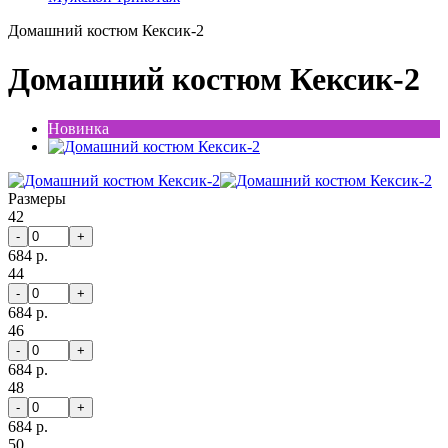
Домашний костюм Кексик-2
Домашний костюм Кексик-2
Новинка
Размеры
42
-
+
684 р.
44
-
+
684 р.
46
-
+
684 р.
48
-
+
684 р.
50